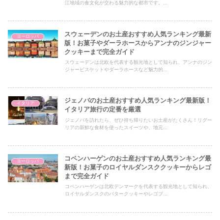
江地域の食文化が交わる魅力的な都市です。...
スウェーデンのお土産おすすめ人気ランキング最新
ヨーロッパ
版！お菓子やダーラホースからアンナのジンジャー
クッキーまで完全ガイド
スウェーデンは北欧を代表する観光地として知られ、アンナのジン
ジャービスケットやダーラホースなど魅力的...
ジェノバのお土産おすすめ人気ランキング最新版！
イタリア
イタリア旅行の定番を厳選
ジェノバを訪れたら、ぜひ持ち帰りたいお土産がたくさん！リグー
リアの新鮮な食材を使ったスイーツや、地元...
コペンハーゲンのお土産おすすめ人気ランキング最
ヨーロッパ
新版！お菓子のロイヤルダンスククッキーからレゴ
まで完全ガイド
コペンハーゲンは北欧デンマークを代表する観光地として知られ、
ロイヤルダンスクのバタークッキーやレゴブ...