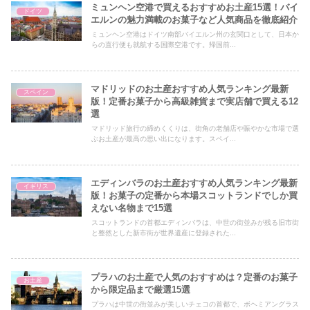
ミュンヘン空港で買えるおすすめお土産15選！バイ
ドイツ
エルンの魅力満載のお菓子など人気商品を徹底紹介
ミュンヘン空港はドイツ南部バイエルン州の玄関口として、日本か
らの直行便も就航する国際空港です。帰国前...
マドリッドのお土産おすすめ人気ランキング最新
スペイン
版！定番お菓子から高級雑貨まで実店舗で買える12
選
マドリッド旅行の締めくくりは、街角の老舗店や賑やかな市場で選
ぶお土産が最高の思い出になります。スペイ...
エディンバラのお土産おすすめ人気ランキング最新
イギリス
版！お菓子の定番から本場スコットランドでしか買
えない名物まで15選
スコットランドの首都エディンバラは、中世の街並みが残る旧市街
と整然とした新市街が世界遺産に登録された...
プラハのお土産で人気のおすすめは？定番のお菓子
お土産
から限定品まで厳選15選
プラハは中世の街並みが美しいチェコの首都で、ボヘミアングラス