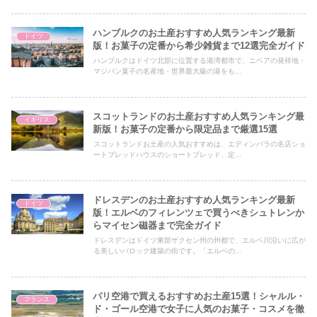
ハンブルクのお土産おすすめ人気ランキング最新
ドイツ
版！お菓子の定番から希少雑貨まで12選完全ガイド
ハンブルクはドイツ北部に位置する港湾都市で、ニベアの発祥地・
マジパン菓子の名産地・世界最大級の港をも...
スコットランドのお土産おすすめ人気ランキング最
イギリス
新版！お菓子の定番から限定品まで厳選15選
スコットランドお土産の人気おすすめは、エディンバラの名店ショ
ートブレッドハウスのショートブレッド、定...
ドレスデンのお土産おすすめ人気ランキング最新
ドイツ
版！エルベのフィレンツェで買うべきシュトレンか
らマイセン磁器まで完全ガイド
ドレスデンはドイツ東部ザクセン州の州都で、エルベ川沿いに広が
る美しいバロック建築の街です。「エルベの...
パリ空港で買えるおすすめお土産15選！シャルル・
フランス
ド・ゴール空港で女子に人気のお菓子・コスメを徹