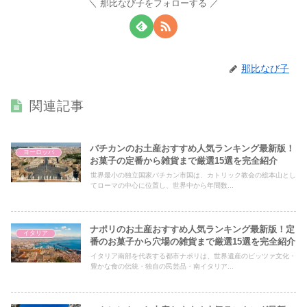
那比なび子をフォローする
那比なび子
関連記事
バチカンのお土産おすすめ人気ランキング最新版！
ヨーロッパ
お菓子の定番から雑貨まで厳選15選を完全紹介
世界最小の独立国家バチカン市国は、カトリック教会の総本山とし
てローマの中心に位置し、世界中から年間数...
ナポリのお土産おすすめ人気ランキング最新版！定
イタリア
番のお菓子から穴場の雑貨まで厳選15選を完全紹介
イタリア南部を代表する都市ナポリは、世界遺産のピッツァ文化・
豊かな食の伝統・独自の民芸品・南イタリア...