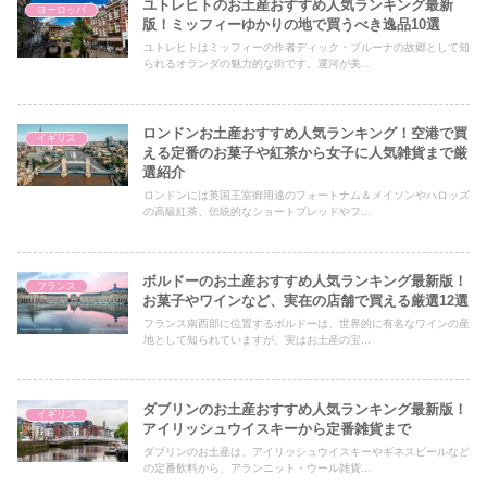
ユトレヒトのお土産おすすめ人気ランキング最新
ヨーロッパ
版！ミッフィーゆかりの地で買うべき逸品10選
ユトレヒトはミッフィーの作者ディック・ブルーナの故郷として知
られるオランダの魅力的な街です。運河が美...
ロンドンお土産おすすめ人気ランキング！空港で買
イギリス
える定番のお菓子や紅茶から女子に人気雑貨まで厳
選紹介
ロンドンには英国王室御用達のフォートナム＆メイソンやハロッズ
の高級紅茶、伝統的なショートブレッドやフ...
ボルドーのお土産おすすめ人気ランキング最新版！
フランス
お菓子やワインなど、実在の店舗で買える厳選12選
フランス南西部に位置するボルドーは、世界的に有名なワインの産
地として知られていますが、実はお土産の宝...
ダブリンのお土産おすすめ人気ランキング最新版！
イギリス
アイリッシュウイスキーから定番雑貨まで
ダブリンのお土産は、アイリッシュウイスキーやギネスビールなど
の定番飲料から、アランニット・ウール雑貨...