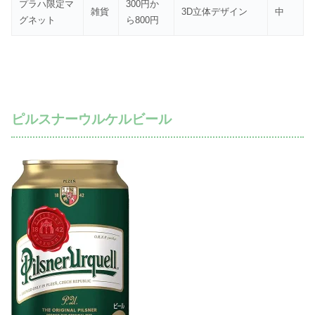
プラハ限定マ
300円か
雑貨
3D立体デザイン
中
グネット
ら800円
ピルスナーウルケルビール