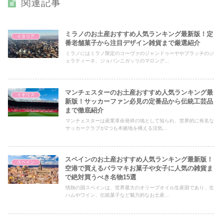
関連記事
ミラノのお土産おすすめ人気ランキング最新版！定
イタリア
番老舗菓子から注目デザイン雑貨まで厳選紹介
ミラノにはミラノ限定のコーヴァのジャンドゥーヤやプラッチのジ
ェラティーネ、ジョバンニガッリのマロング...
マンチェスターのお土産おすすめ人気ランキング最
イギリス
新版！サッカーファン必見の定番品から伝統工芸品
まで徹底紹介
マンチェスターは産業革命発祥の地として知られ、世界的に有名な
サッカークラブが2つも本拠地を構える活気...
スペインのお土産おすすめ人気ランキング最新版！
スペイン
空港で買えるバラマキお菓子や女子に人気の雑貨ま
で絶対買うべき名物15選
情熱の国スペインは、世界最大のオリーブオイル生産国であり、生
ハムやワイン、伝統菓子など魅力的なお土産...