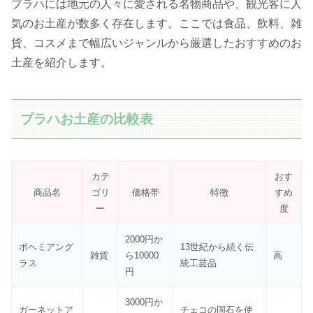
プラハには地元の人々に愛される名物商品や、観光客に人
気のお土産が数多く存在します。ここでは食品、飲料、雑
貨、コスメまで幅広いジャンルから厳選したおすすめのお
土産を紹介します。
プラハお土産の比較表
カテ
おす
商品名
ゴリ
価格帯
特徴
すめ
ー
度
2000円か
ボヘミアング
13世紀から続く伝
雑貨
ら10000
高
ラス
統工芸品
円
3000円か
ガーネットア
チェコの国石を使