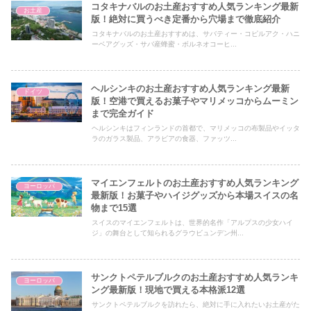
コタキナバルのお土産おすすめ人気ランキング最新
お土産
版！絶対に買うべき定番から穴場まで徹底紹介
コタキナバルのお土産おすすめは、サバティー・コピルアク・ハニ
ーベアグッズ・サバ産蜂蜜・ボルネオコーヒ...
ヘルシンキのお土産おすすめ人気ランキング最新
ドイツ
版！空港で買えるお菓子やマリメッコからムーミン
まで完全ガイド
ヘルシンキはフィンランドの首都で、マリメッコの布製品やイッタ
ラのガラス製品、アラビアの食器、ファッツ...
マイエンフェルトのお土産おすすめ人気ランキング
ヨーロッパ
最新版！お菓子やハイジグッズから本場スイスの名
物まで15選
スイスのマイエンフェルトは、世界的名作「アルプスの少女ハイ
ジ」の舞台として知られるグラウビュンデン州...
サンクトペテルブルクのお土産おすすめ人気ランキ
ヨーロッパ
ング最新版！現地で買える本格派12選
サンクトペテルブルクを訪れたら、絶対に手に入れたいお土産がた