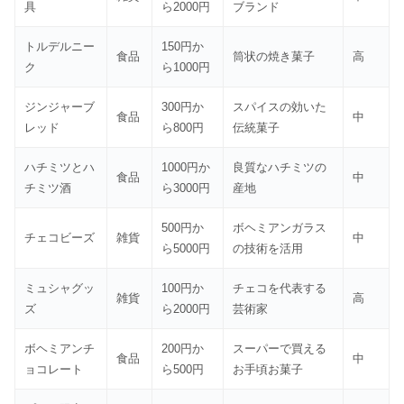
具
ら2000円
ブランド
トルデルニー
150円か
食品
筒状の焼き菓子
高
ク
ら1000円
ジンジャーブ
300円か
スパイスの効いた
食品
中
レッド
ら800円
伝統菓子
ハチミツとハ
1000円か
良質なハチミツの
食品
中
チミツ酒
ら3000円
産地
500円か
ボヘミアンガラス
チェコビーズ
雑貨
中
ら5000円
の技術を活用
ミュシャグッ
100円か
チェコを代表する
雑貨
高
ズ
ら2000円
芸術家
ボヘミアンチ
200円か
スーパーで買える
食品
中
ョコレート
ら500円
お手頃お菓子