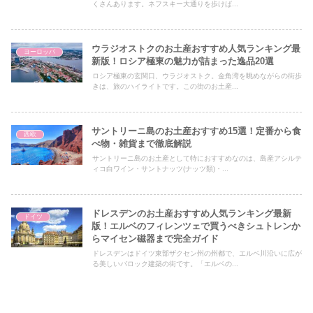
くさんあります。ネフスキー大通りを歩けば...
ウラジオストクのお土産おすすめ人気ランキング最
ヨーロッパ
新版！ロシア極東の魅力が詰まった逸品20選
ロシア極東の玄関口、ウラジオストク。金角湾を眺めながらの街歩
きは、旅のハイライトです。この街のお土産...
サントリーニ島のお土産おすすめ15選！定番から食
西欧
べ物・雑貨まで徹底解説
サントリーニ島のお土産として特におすすめなのは、島産アシルテ
ィコ白ワイン・サントナッツ(ナッツ類)・...
ドレスデンのお土産おすすめ人気ランキング最新
ドイツ
版！エルベのフィレンツェで買うべきシュトレンか
らマイセン磁器まで完全ガイド
ドレスデンはドイツ東部ザクセン州の州都で、エルベ川沿いに広が
る美しいバロック建築の街です。「エルベの...