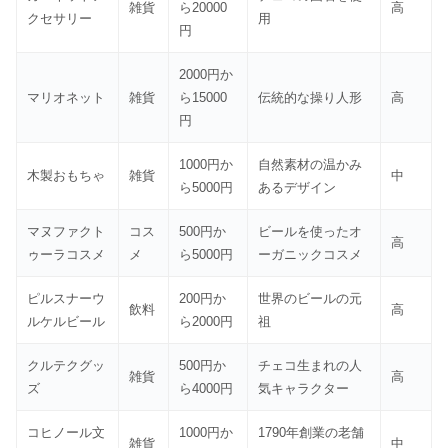
雑貨
ら20000
高
クセサリー
用
円
2000円か
マリオネット
雑貨
ら15000
伝統的な操り人形
高
円
1000円か
自然素材の温かみ
木製おもちゃ
雑貨
中
ら5000円
あるデザイン
マヌファクト
コス
500円か
ビールを使ったオ
高
ゥーラコスメ
メ
ら5000円
ーガニックコスメ
ピルスナーウ
200円か
世界のビールの元
飲料
高
ルケルビール
ら2000円
祖
クルテクグッ
500円か
チェコ生まれの人
雑貨
高
ズ
ら4000円
気キャラクター
コヒノール文
1000円か
1790年創業の老舗
雑貨
中