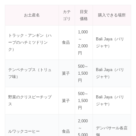
カテ
目安
お土産名
購入できる場所
ゴリ
価格
1,000
トラック・アンギン（ハ
～
Bali Jaya（バリ
ーブのハチミツドリン
食品
2,000
ジャヤ）
ク）
円
500～
テンペチップス（トリュ
Bali Jaya（バリ
菓子
1,500
フ味）
ジャヤ）
円
500～
野菜のクリスピーチップ
Bali Jaya（バリ
菓子
1,500
ス
ジャヤ）
円
2,000
～
デンパサール各店
ルワックコーヒー
食品
5,000
舗