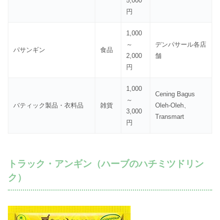
5,000
円
1,000
～
デンパサール各店
パサンギン
食品
2,000
舗
円
1,000
Cening Bagus
～
バティック製品・衣料品
雑貨
Oleh-Oleh、
3,000
Transmart
円
トラック・アンギン（ハーブのハチミツドリン
ク）