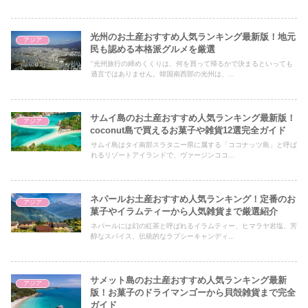
光州のお土産おすすめ人気ランキング最新版！地元
アジア
民も認める本格派グルメを厳選
"光州旅行の締めくくりは、何を買って帰るかで決まるといっても
過言ではありません。韓国南西部の光州は、...
サムイ島のお土産おすすめ人気ランキング最新版！
アジア
coconut島で買えるお菓子や雑貨12選完全ガイド
サムイ島はタイ南部スラタニー県に属する「ココナッツ島」と呼ば
れるリゾートアイランドで、ヴァージンココ...
ネパールお土産おすすめ人気ランキング！定番のお
アジア
菓子やイラムティーから人気雑貨まで厳選紹介
ネパールには幻の紅茶と呼ばれるイラムティー、ヒマラヤ岩塩、芳
醇なスパイス、伝統的なラプシーキャンディ...
サメット島のお土産おすすめ人気ランキング最新
アジア
版！お菓子のドライマンゴーから貝殻雑貨まで完全
ガイド