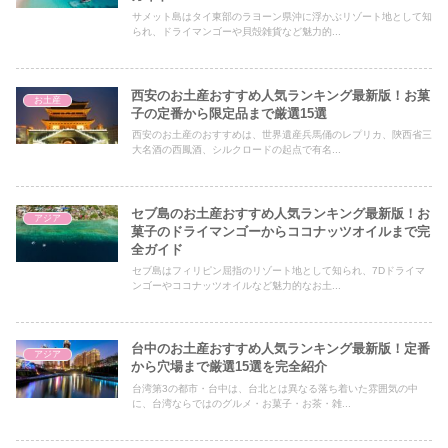
サメット島はタイ東部のラヨーン県沖に浮かぶリゾート地として知
られ、ドライマンゴーや貝殻雑貨など魅力的...
西安のお土産おすすめ人気ランキング最新版！お菓
お土産
子の定番から限定品まで厳選15選
西安のお土産のおすすめは、世界遺産兵馬俑のレプリカ、陝西省三
大名酒の西鳳酒、シルクロードの起点で有名...
セブ島のお土産おすすめ人気ランキング最新版！お
アジア
菓子のドライマンゴーからココナッツオイルまで完
全ガイド
セブ島はフィリピン屈指のリゾート地として知られ、7Dドライマ
ンゴーやココナッツオイルなど魅力的なお土...
台中のお土産おすすめ人気ランキング最新版！定番
アジア
から穴場まで厳選15選を完全紹介
台湾第3の都市・台中は、台北とは異なる落ち着いた雰囲気の中
に、台湾ならではのグルメ・お菓子・お茶・雑...