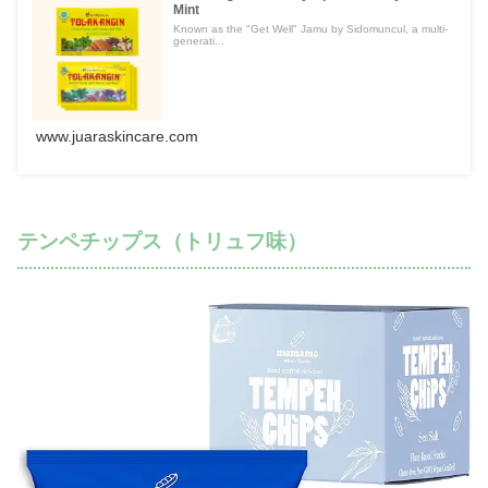
Mint
Known as the "Get Well" Jamu by Sidomuncul, a multi-
generati...
www.juaraskincare.com
テンペチップス（トリュフ味）