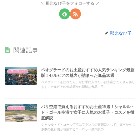
那比なび子をフォローする
那比なび子
関連記事
ベオグラードのお土産おすすめ人気ランキング最新
ヨーロッパ
版！セルビアの魅力が詰まった逸品10選
ベオグラードを訪れたら、ぜひ手に入れたいお土産がたくさんあり
ます。セルビアの伝統酒から新鮮な食品、手...
パリ空港で買えるおすすめお土産15選！シャルル・
フランス
ド・ゴール空港で女子に人気のお菓子・コスメを徹
底解説
シャルル・ド・ゴール空港はフランスの玄関口として、日本からも
多数の直行便が就航するヨーロッパ最大級の...