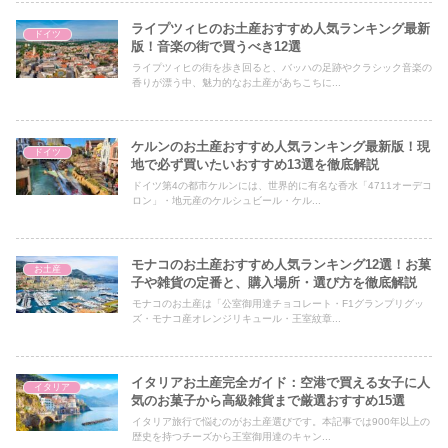
ライプツィヒのお土産おすすめ人気ランキング最新
ドイツ
版！音楽の街で買うべき12選
ライプツィヒの街を歩き回ると、バッハの足跡やクラシック音楽の
香りが漂う中、魅力的なお土産があちこちに...
ケルンのお土産おすすめ人気ランキング最新版！現
ドイツ
地で必ず買いたいおすすめ13選を徹底解説
ドイツ第4の都市ケルンには、世界的に有名な香水「4711オーデコ
ロン」・地元産のケルシュビール・ケル...
モナコのお土産おすすめ人気ランキング12選！お菓
お土産
子や雑貨の定番と、購入場所・選び方を徹底解説
モナコのお土産は「公室御用達チョコレート・F1グランプリグッ
ズ・モナコ産オレンジリキュール・王室紋章...
イタリアお土産完全ガイド：空港で買える女子に人
イタリア
気のお菓子から高級雑貨まで厳選おすすめ15選
イタリア旅行で悩むのがお土産選びです。本記事では900年以上の
歴史を持つチーズから王室御用達のキャン...