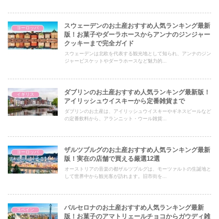
スウェーデンのお土産おすすめ人気ランキング最新
ヨーロッパ
版！お菓子やダーラホースからアンナのジンジャー
クッキーまで完全ガイド
スウェーデンは北欧を代表する観光地として知られ、アンナのジン
ジャービスケットやダーラホースなど魅力的...
ダブリンのお土産おすすめ人気ランキング最新版！
イギリス
アイリッシュウイスキーから定番雑貨まで
ダブリンのお土産は、アイリッシュウイスキーやギネスビールなど
の定番飲料から、アランニット・ウール雑貨...
ザルツブルグのお土産おすすめ人気ランキング最新
ヨーロッパ
版！実在の店舗で買える厳選12選
オーストリアの音楽の都ザルツブルグは、モーツァルトの生誕地と
して世界中から観光客が訪れます。旧市街を...
バルセロナのお土産おすすめ人気ランキング最新
スペイン
版！お菓子のアマトリェールチョコからガウディ雑