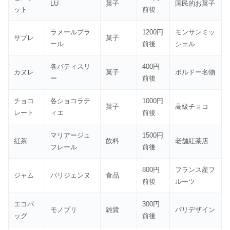
LU
菓子
国民的お菓子
ット
前後
ラメールプラ
1200円
モンサンミッ
サブレ
菓子
ール
前後
シェル
各パティスリ
400円
カヌレ
菓子
ボルドー名物
ー
前後
チョコ
各ショコラテ
1000円
菓子
高級チョコ
レート
ィエ
前後
マリアージュ
1500円
紅茶
飲料
老舗紅茶店
フレール
前後
800円
フランス産フ
ジャム
パリジェンヌ
食品
前後
ルーツ
エコバ
300円
モノプリ
雑貨
パリデザイン
ッグ
前後