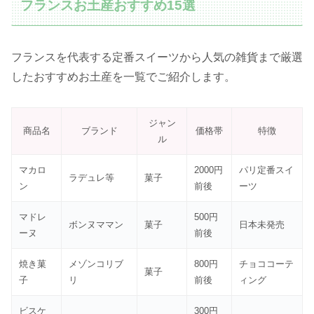
フランスお土産おすすめ15選
フランスを代表する定番スイーツから人気の雑貨まで厳選
したおすすめお土産を一覧でご紹介します。
ジャン
商品名
ブランド
価格帯
特徴
ル
マカロ
2000円
パリ定番スイ
ラデュレ等
菓子
ン
前後
ーツ
マドレ
500円
ボンヌママン
菓子
日本未発売
ーヌ
前後
焼き菓
メゾンコリブ
800円
チョココーテ
菓子
子
リ
前後
ィング
ビスケ
300円