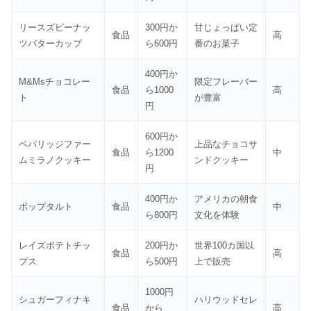
リースズピーナッ
300円か
甘じょっぱい定
食品
高
ツバターカップ
ら600円
番のお菓子
400円か
M&Msチョコレー
限定フレーバー
食品
ら1000
高
ト
が豊富
円
600円か
ペパリッジファー
上品なチョコサ
食品
ら1200
中
ムミラノクッキー
ンドクッキー
円
400円か
アメリカの朝食
ポップタルト
食品
中
ら800円
文化を体験
レイズポテトチッ
200円か
世界100カ国以
食品
高
プス
ら500円
上で販売
1000円
シュガーフィナキ
ハリウッドセレ
食品
から
高