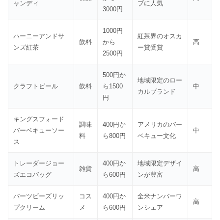
ャンディ
ブに人気
3000円
1000円
ハーニーアンドサ
紅茶界のオスカ
飲料
から
高
ンズ紅茶
ー賞受賞
2500円
500円か
地域限定のロー
クラフトビール
飲料
ら1500
中
カルブランド
円
キングスフォード
調味
400円か
アメリカのバー
バーベキューソー
中
料
ら800円
ベキュー文化
ス
トレーダージョー
400円か
地域限定デザイ
雑貨
高
ズエコバッグ
ら600円
ンが豊富
バーツビーズリッ
コス
400円か
全米ナンバーワ
高
プクリーム
メ
ら600円
ンシェア