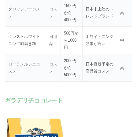
1500円
グロッシアーコス
コス
日本未上陸のト
から
高
メ
メ
レンドブランド
4000円
500円か
クレストホワイト
日用
ホワイトニング
ら1000
中
ニング歯磨き粉
品
効果が高い
円
2000円
ローラメルシエコ
コス
日本撤退予定の
から
高
スメ
メ
高品質コスメ
5000円
ギラデリチョコレート