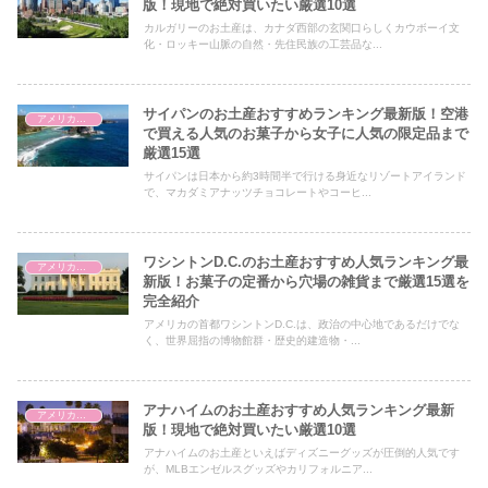
版！現地で絶対買いたい厳選10選
カルガリーのお土産は、カナダ西部の玄関口らしくカウボーイ文
化・ロッキー山脈の自然・先住民族の工芸品な...
サイパンのお土産おすすめランキング最新版！空港
アメリカ合衆国
で買える人気のお菓子から女子に人気の限定品まで
厳選15選
サイパンは日本から約3時間半で行ける身近なリゾートアイランド
で、マカダミアナッツチョコレートやコーヒ...
ワシントンD.C.のお土産おすすめ人気ランキング最
アメリカ合衆国
新版！お菓子の定番から穴場の雑貨まで厳選15選を
完全紹介
アメリカの首都ワシントンD.C.は、政治の中心地であるだけでな
く、世界屈指の博物館群・歴史的建造物・...
アナハイムのお土産おすすめ人気ランキング最新
アメリカ合衆国
版！現地で絶対買いたい厳選10選
アナハイムのお土産といえばディズニーグッズが圧倒的人気です
が、MLBエンゼルスグッズやカリフォルニア...