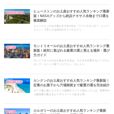
ヒューストンのお土産おすすめ人気ランキング最新
アメリカ合衆国
版！NASAグッズから絶品テキサス名物まで13選を
徹底解説
ヒューストンのお土産おすすめ1位は「スペースセンター・ヒュー
ストン」で手に入るNASAオリジナルグッ...
モントリオールのお土産おすすめ人気ランキング最
北米
新版！絶対に喜ばれる厳選15選と買える場所・選び
方ガイド
モントリオールのお土産おすすめは、カナダを代表するメープルシ
ロップ・ケベック産アイスワイン・モントリ...
カンクンのお土産おすすめ人気ランキング最新版！
北米・南米
定番のお菓子から穴場雑貨まで厳選15選を完全紹介
カリブ海に面したメキシコ屈指のリゾート地カンクンは、世界中か
ら観光客が集まるビーチリゾートであると同...
カルガリーのお土産おすすめ人気ランキング最新
北米