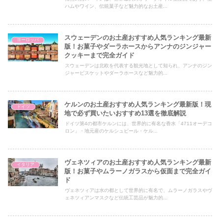
ハムやワイン、伝統菓子など魅力的なお土産...
スウェーデンのお土産おすすめ人気ランキング最新
ヨーロッパ
版！お菓子やダーラホースからアンナのジンジャー
クッキーまで完全ガイド
スウェーデンは北欧を代表する観光地として知られ、アンナのジン
ジャービスケットやダーラホースなど魅力的...
ケルンのお土産おすすめ人気ランキング最新版！現
ドイツ
地で必ず買いたいおすすめ13選を徹底解説
ドイツ第4の都市ケルンには、世界的に有名な香水「4711オーデコ
ロン」・地元産のケルシュビール・ケル...
ヴェネツィアのお土産おすすめ人気ランキング最新
イタリア
版！お菓子やムラーノガラスから仮面まで完全ガイ
ド
ヴェネツィアは水の都として世界的に有名で、ムラーノガラスやヴ
ェネツィアンマスクなど伝統工芸品が魅力的...