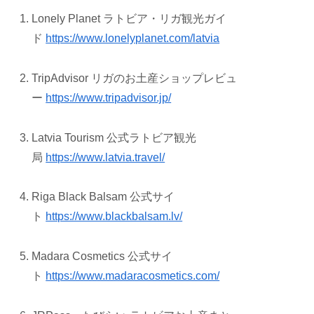
Lonely Planet ラトビア・リガ観光ガイ
ド
https://www.lonelyplanet.com/latvia
TripAdvisor リガのお土産ショップレビュ
ー
https://www.tripadvisor.jp/
Latvia Tourism 公式ラトビア観光
局
https://www.latvia.travel/
Riga Black Balsam 公式サイ
ト
https://www.blackbalsam.lv/
Madara Cosmetics 公式サイ
ト
https://www.madaracosmetics.com/