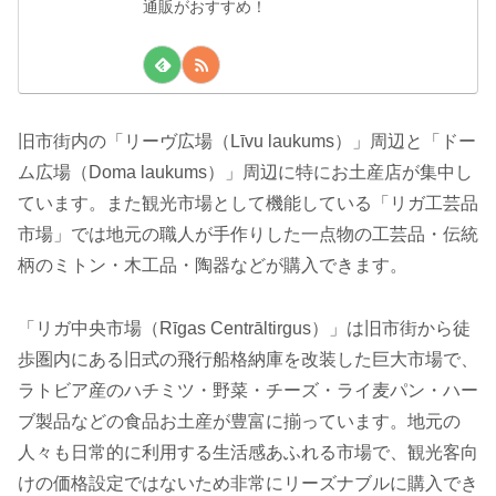
通販がおすすめ！
旧市街内の「リーヴ広場（Līvu laukums）」周辺と「ドー
ム広場（Doma laukums）」周辺に特にお土産店が集中し
ています。また観光市場として機能している「リガ工芸品
市場」では地元の職人が手作りした一点物の工芸品・伝統
柄のミトン・木工品・陶器などが購入できます。
「リガ中央市場（Rīgas Centrāltirgus）」は旧市街から徒
歩圏内にある旧式の飛行船格納庫を改装した巨大市場で、
ラトビア産のハチミツ・野菜・チーズ・ライ麦パン・ハー
ブ製品などの食品お土産が豊富に揃っています。地元の
人々も日常的に利用する生活感あふれる市場で、観光客向
けの価格設定ではないため非常にリーズナブルに購入でき