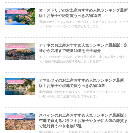
オーストリアのお土産おすすめ人気ランキング最新
ヨーロッパ
版！お菓子や絶対買うべき名物15選
音楽の都ウィーンを擁する中欧の美しい国オーストリアは、モーツ
ァルトやベートーヴェンの故郷として、また...
アテネのお土産おすすめ人気ランキング最新版！定
ヨーロッパ
番から穴場まで厳選15選を完全紹介
ギリシャの首都アテネは、古代文明の遺産・地中海の豊かな食文
化・独自の民芸品が共存する魅力あふれる都市...
アマルフィのお土産おすすめ人気ランキング最新
イタリア
版！お菓子や現地で買うべき名物15選
世界遺産に登録された南イタリアの絶景リゾート地アマルフィは、
レモンの香り漂う太陽の街として知られてい...
スペインのお土産おすすめ人気ランキング最新版！
スペイン
空港で買えるバラマキお菓子や女子に人気の雑貨ま
で絶対買うべき名物15選
情熱の国スペインは、世界最大のオリーブオイル生産国であり、生