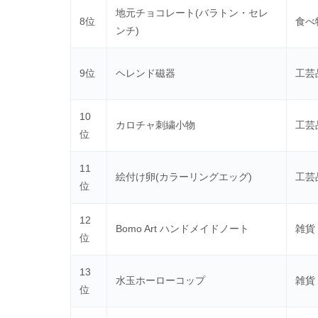
地元チョコレート(バラトン・セレ
8位
食べ
ンチ)
9位
ヘレンド磁器
工芸
10
カロチャ刺繍小物
工芸
位
11
絵付け卵(カラーリングエッグ)
工芸
位
12
Bomo Art ハンドメイドノート
雑貨
位
13
水玉ホーローコップ
雑貨
位